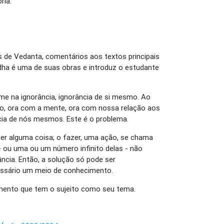
ria.
s de Vedanta, comentários aos textos principais
dha é uma de suas obras e introduz o estudante
e na ignorância, ignorância de si mesmo. Ao
rpo, ora com a mente, ora com nossa relação aos
ia de nós mesmos. Este é o problema.
azer alguma coisa; o fazer, uma ação, se chama
 ou uma ou um número infinito delas - não
ância. Então, a solução só pode ser
essário um meio de conhecimento.
ento que tem o sujeito como seu tema.