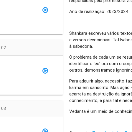
respondidas pela professora Glo
Ano de realização: 2023/2024
Shankara escreveu vários texto
e versos devocionais. Tattvabo
à sabedoria.
 02
O problema de cada um se resum
identificar o 'eu' ora com o co
outros, demonstramos ignorânc
Para adquirir algo, necessito f
karma em sânscrito. Mas ação -
acarreta na destruição da ignor
conhecimento, e para tal é nec
 03
Vedanta é um meio de conhecim