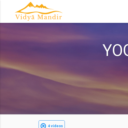
YO
4 vídeos