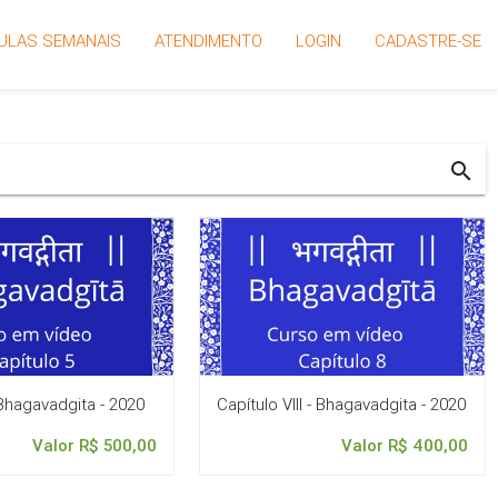
ULAS SEMANAIS
ATENDIMENTO
LOGIN
CADASTRE-SE
search
 Bhagavadgita - 2020
Capítulo VIII - Bhagavadgita - 2020
Valor R$ 500,00
Valor R$ 400,00